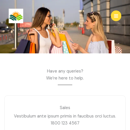
Ir
al
contenido
Contact Us
Have any queries?
We’re here to help.​
Sales
Vestibulum ante ipsum primis in faucibus orci luctus.
1800 123 4567